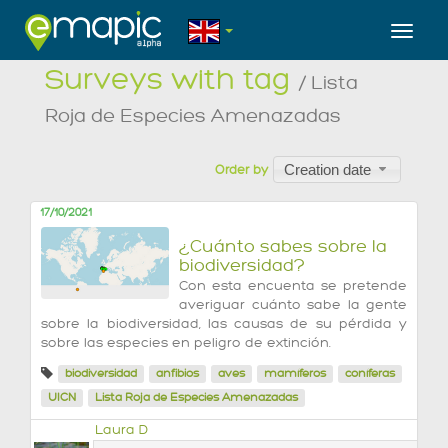
Toggl
Surveys with tag
/ Lista
Roja de Especies Amenazadas
Creation date
Order by
17/10/2021
¿Cuánto sabes sobre la
biodiversidad?
Con esta encuenta se pretende
averiguar cuánto sabe la gente
sobre la biodiversidad, las causas de su pérdida y
sobre las especies en peligro de extinción.
biodiversidad
anfibios
aves
mamíferos
coníferas
UICN
Lista Roja de Especies Amenazadas
Laura D