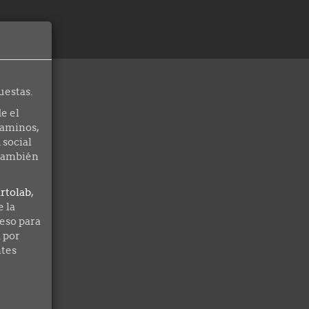
uestas.
e el
Caminos,
 social
 también
rtolab
,
 la
eso para
a por
ntes