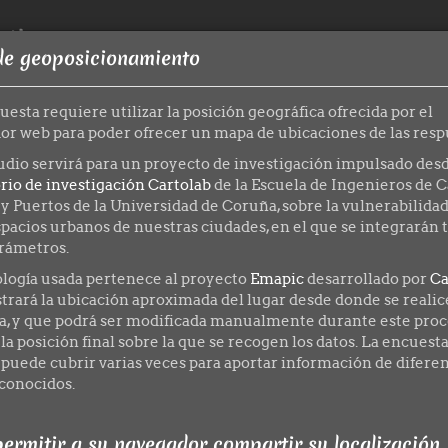
rtina
de geoposicionamiento
uesta requiere utilizar la posición geográfica ofrecida por el
r web para poder ofrecer un mapa de ubicaciones de las resp
udio servirá para un proyecto de investigación impulsado desd
rio de investigación Cartolab
de la Escuela de Ingenieros de 
y Puertos de la Universidad de Coruña, sobre la vulnerabilidad
spacios urbanos de nuestras ciudades, en el que se integrarán
arámetros.
ología usada pertenece al proyecto
Emapic
desarrollado por
Ca
rará la ubicación aproximada del lugar desde donde se realice
a, y que podrá ser modificada manualmente durante este proc
la posición final sobre la que se recogen los datos. La encuest
 puede cubrir varias veces para aportar información de difere
conocidos.
ermitir a su navegador compartir su localización.