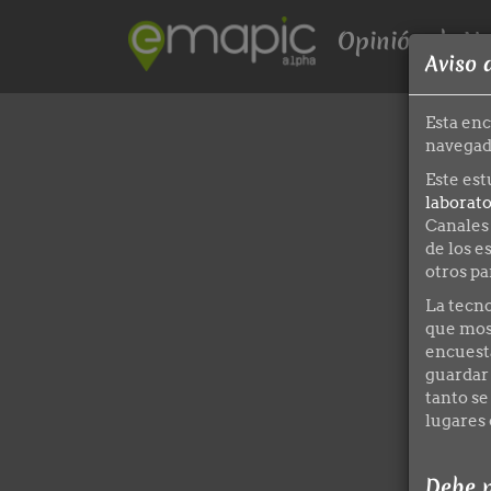
Opinión de Ve
Aviso 
Esta enc
navegado
Este est
laborato
Canales 
de los e
otros p
La tecn
que most
encuest
guardar 
tanto se
lugares 
Debe p