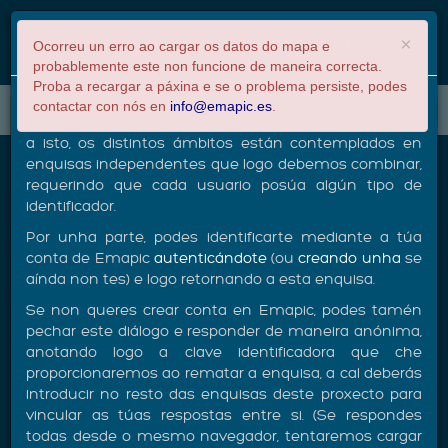
Calculadora de
Pe
×
Identificación de usuario
pegada de carbono
×
Ocorreu un erro ao cargar os datos do mapa e
por consumo de
probablemente este non funcione de maneira correcta.
alimentos
Proba a recargar a páxina e se o problema persiste, podes
Esta enquisa forma parte dun proxecto para calcular a
Proxecto da UDC sobre
contactar con nós en
info@emapic.es
.
+
pegada de carbono
pegada de carbono en base a diversos factores. Debido
−
a isto, os distintos ámbitos están contemplados en
enquisas independentes que logo debemos combinar,
Calculadora de pegada de
requerindo que cada usuario posúa algún tipo de
carbono por consumo de
identificador.
alimentos
Por unha parte, podes identificarte mediante a túa
conta de Emapic
autenticándote
(ou
creando unha
se
aínda non tes) e logo retornando a esta enquisa.
A alimentación é unha parte esencial da nosa
Se non queres crear conta en Emapic, podes tamén
vida e os hábitos de consumo e compra teñen
pechar este diálogo e responder de maneira anónima,
un impacto ambiental continuo no noso planeta:
anotando logo a clave identificadora que che
perda da biodiversidade, mingua da calidade dos
proporcionaremos ao rematar a enquisa, a cal deberás
ecosistemas pola contaminación dos solos e das
introducir no resto das enquisas deste proxecto para
augas, danos no benestar animal... Entre todos
vincular as túas respostas entre si. (Se respondes
todas desde o mesmo navegador, tentaremos cargar
estes aspectos tamén está a xeración de gases