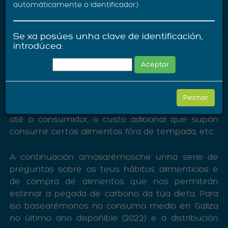
automáticamente o identificador.)
de efecto invernadoiro que contribúen ao cambio
climático, principalmente o CO₂ derivado da
produción e transporte dos distintos alimentos.
Se xa posúes unha clave de identificación,
introdúcea:
Sempre debemos lembrar que dos nosos
Aceptar
hábitos non só importan os tipos de produtos
que consumimos, senón tamén o envasado dos
mesmos (moitas veces excesivo), o impacto do
Pechar
transporte cando percorren grandes distancias
até o consumidor, o custo adicional que supón
consumir certos alimentos fóra de tempada, etc.
A continuación amosarémosche unha serie de
preguntas sobre os teus hábitos alimenticios e
de compra de alimentos que nos permitirán
estimar a pegada de carbono da túa dieta. Para
iso basearémonos no consumo medio en Galiza
no último ano dispoñible (2022) e a distribución