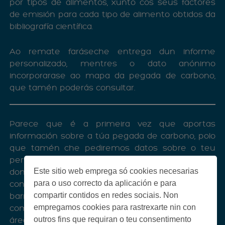
por tipos de alimentos, xunto cos seus factores
de emisión para cada tipo de alimento obtidos da
bibliografía científica.
Ao remate faráseche entrega dun informe
personalizado, mentres o dato anónimo
incorporarase ao mapa da pegada de carbono,
que tamén poderás consultar.
Parece que é a primeira vez que aportas
información sobre a túa pegada de carbono, polo
que tamén che pediremos datos sobre o teu
perfil e a túa posición xeográfica (a do teu
Este sitio web emprega só cookies necesarias
domicilio), que non ten que ser exacta, abonda
para o uso correcto da aplicación e para
con indicar un punto cercano (na túa rúa ou
compartir contidos en redes sociais. Non
barrio), e que nos axudará a analizar os
empregamos cookies para rastrexarte nin con
comportamentos da poboación nas distintas
outros fins que requiran o teu consentimento
áreas.