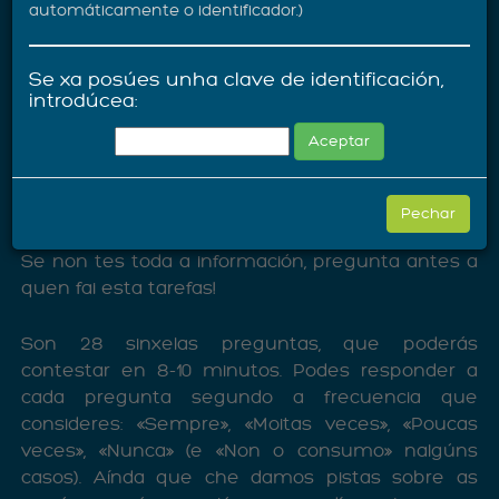
automáticamente o identificador.)
no fogar, que determina sobre todo o
aproveitamento que se pode facer dos residuos
para reducirmos o seu impacto ambiental.
Se xa posúes unha clave de identificación,
introdúcea:
Tanto a compra como a separación do lixo no
Aceptar
fogar non son polo xeral cousa dunha única
persoa. A enquisa busca saber os hábitos de
compra e xestión do lixo, con independencia de
Pechar
se te encargas ti ou outra persoa destas tarefas.
Se non tes toda a información, pregunta antes a
quen fai esta tarefas!
Son 28 sinxelas preguntas, que poderás
contestar en 8-10 minutos. Podes responder a
cada pregunta segundo a frecuencia que
consideres: «Sempre», «Moitas veces», «Poucas
veces», «Nunca» (e «Non o consumo» nalgúns
casos). Aínda que che damos pistas sobre as