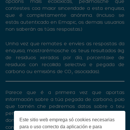
opcións máis ecolóxicas, pedímosche que
contestes coa maior sinceridade a esta enquisa,
que é completamente anónima. (Incluso se
estás autenticado en Emapic, os demais usuarios
non saberán as túas respostas.)
Unha vez que remates e envíes as respostas da
enquisa, mostrarémosche os teus resultados (kg
de residuos xerados por día, porcentaxe de
residuos con recollida selectiva e pegada de
carbono ou emisións de CO₂ asociadas).
Parece que é a primeira vez que aportas
información sobre a túa pegada de carbono, polo
que tamén che pediremos datos sobre o teu
perfil e a túa posición xeográfica (a do teu
Este sitio web emprega só cookies necesarias
domicilio), que non ten que ser exacta, abonda
para o uso correcto da aplicación e para
con indicar un punto cercano (na túa rúa ou