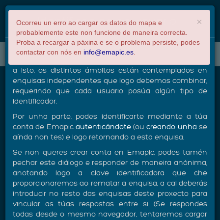
Calculadora de
Pe
×
Identificación de usuario
pegada de carbono
×
Ocorreu un erro ao cargar os datos do mapa e
por xeración de
probablemente este non funcione de maneira correcta.
residuos
Proba a recargar a páxina e se o problema persiste, podes
Esta enquisa forma parte dun proxecto para calcular a
Proxecto da UDC sobre
contactar con nós en
info@emapic.es
.
+
pegada de carbono
pegada de carbono en base a diversos factores. Debido
−
a isto, os distintos ámbitos están contemplados en
enquisas independentes que logo debemos combinar,
Calculadora de pegada de
requerindo que cada usuario posúa algún tipo de
carbono por xeración de
identificador.
residuos
Por unha parte, podes identificarte mediante a túa
conta de Emapic
autenticándote
(ou
creando unha
se
aínda non tes) e logo retornando a esta enquisa.
Esta enquisa sobre a xeración de residuos
Se non queres crear conta en Emapic, podes tamén
aborda os tres aspectos básicos que determinan
pechar este diálogo e responder de maneira anónima,
o seu impacto ambiental, condicionados polo
anotando logo a clave identificadora que che
noso estilo de vida e as decisións que tomamos
proporcionaremos ao rematar a enquisa, a cal deberás
en dous eidos básicos: a) na compra e o
introducir no resto das enquisas deste proxecto para
consumo fora da casa, que determina a
vincular as túas respostas entre si. (Se respondes
todas desde o mesmo navegador, tentaremos cargar
cantidade e o tipo de residuos que xeramos, b)