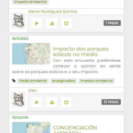
impacto ambiental
Elena Rodríguez Santos
1
resps.
18/10/2022
Impacto dos parques
eólicos no medio.
Con esta encuesta preténdese
coñecer a opinión da xente
sobre os parques eólicos e o seu impacto.
Medio ambiente
energía eólica
impacto ambiental
alex
12
resps.
30/10/2019
CONCIENCIACIÓN