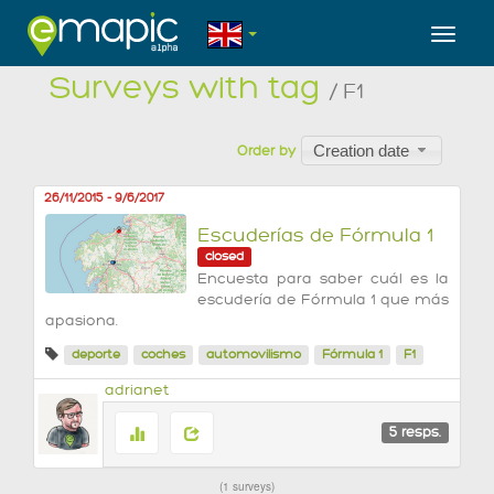
Toggl
Surveys with tag
/ F1
Creation date
Order by
26/11/2015
-
9/6/2017
Escuderías de Fórmula 1
closed
Encuesta para saber cuál es la
escudería de Fórmula 1 que más
apasiona.
deporte
coches
automovilismo
Fórmula 1
F1
adrianet
5
resps.
1 surveys