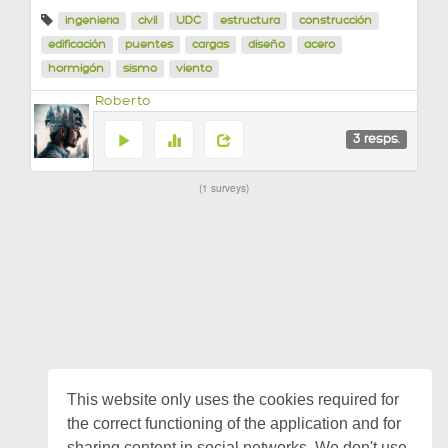
ingeniería
civil
UDC
estructura
construcción
edificación
puentes
cargas
diseño
acero
hormigón
sismo
viento
Roberto
3
resps.
1 surveys
This website only uses the cookies required for
the correct functioning of the application and for
sharing content in social networks. We don't use