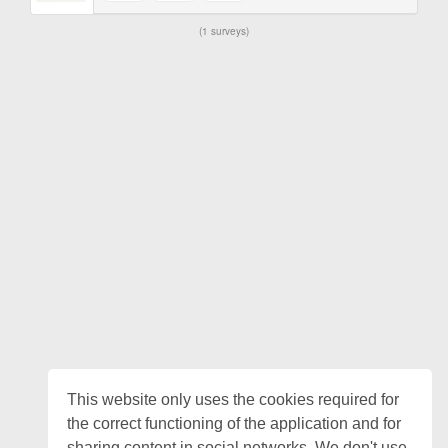
1 surveys
This website only uses the cookies required for
the correct functioning of the application and for
sharing content in social networks. We don't use