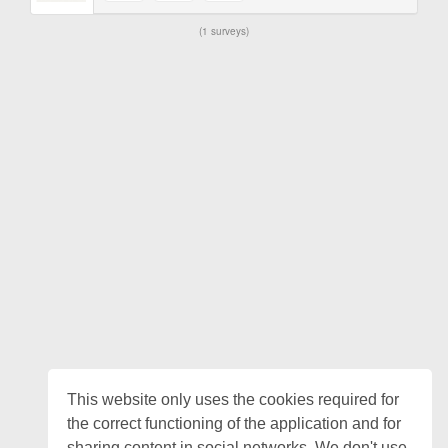
1 surveys
This website only uses the cookies required for
the correct functioning of the application and for
sharing content in social networks. We don't use