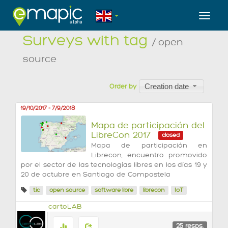
Toggl
Surveys with tag
/ open
source
Creation date
Order by
19/10/2017
-
7/9/2018
Mapa de participación del
LibreCon 2017
closed
Mapa de participación en
Librecon, encuentro promovido
por el sector de las tecnologías libres en los días 19 y
20 de octubre en Santiago de Compostela
tic
open source
software libre
librecon
IoT
cartoLAB
25
resps.