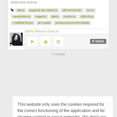
distintas áreas.
dieta
pegada de carbono
alimentación
oma
vexetariana
vegana
dieta
carbono
atlántica
mediterránea
envases
productos proximidade
Sofia Rouco Garcia
8
resps.
1 surveys
This website only uses the cookies required for
the correct functioning of the application and for
sharing content in social networks. We don't use