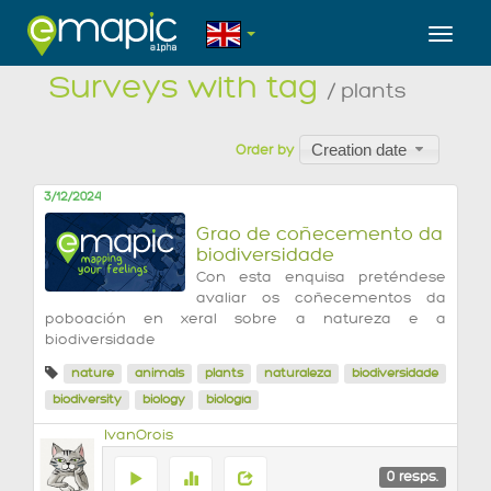
Toggl
Surveys with tag
/ plants
Creation date
Order by
3/12/2024
Grao de coñecemento da
biodiversidade
Con esta enquisa preténdese
avaliar os coñecementos da
poboación en xeral sobre a natureza e a
biodiversidade
nature
animals
plants
naturaleza
biodiversidade
biodiversity
biology
biología
IvanOrois
0
resps.