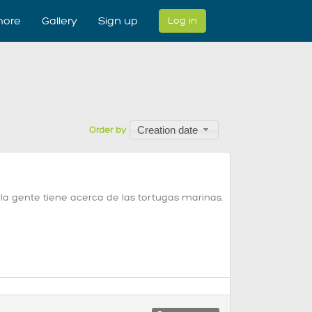
ore
Gallery
Sign up
Log in
Creation date
Order by
a gente tiene acerca de las tortugas marinas,