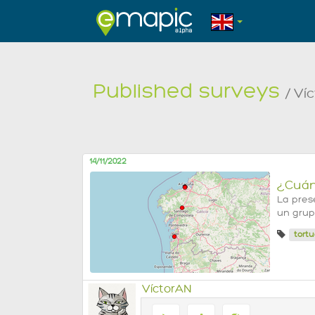
Published surveys
/ Ví
14/11/2022
¿Cuán
La pres
un grup
tort
VíctorAN