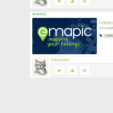
18/10/2022
Hábit
Encuest
hábit
VíctorAN