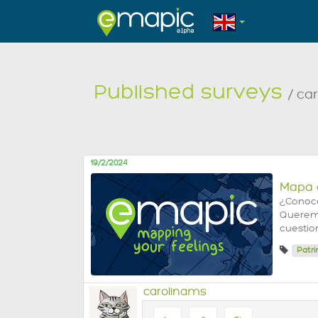
Published surveys
/ ca
19/2/2024
Mapa 
¿Conoc
Queremo
cuestio
Patr
carolinams