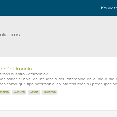
Know m
rolinams
de Patrimonio
emos nuestro Patrimonio?
s saber el nivel de influencia del Patrimonio en el día a día 
nes como: qué tipo patrimonio les interesa más, su preocupació
imonio
Cultura
Galicia
Turismo