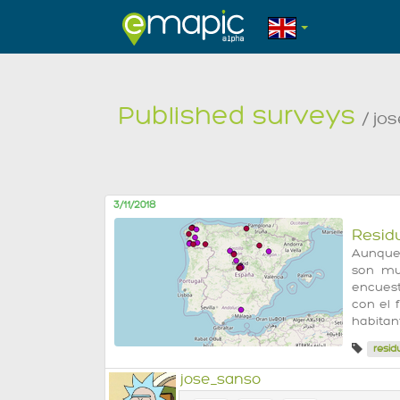
Published surveys
/ jo
3/11/2018
Residu
Aunque 
son muc
encuest
con el 
habitan
resid
jose_sanso