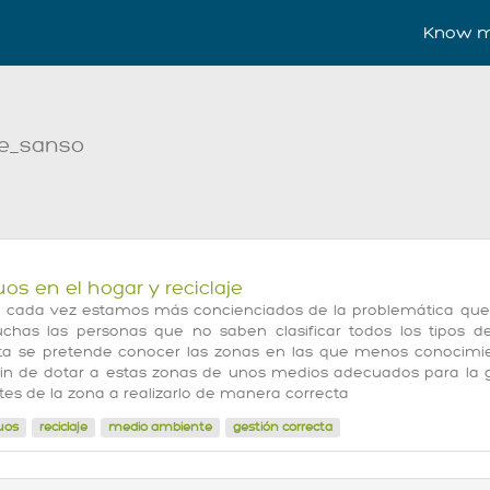
Know m
se_sanso
os en el hogar y reciclaje
cada vez estamos más concienciados de la problemática que 
has las personas que no saben clasificar todos los tipos d
a se pretende conocer las zonas en las que menos conocimien
fin de dotar a estas zonas de unos medios adecuados para la 
tes de la zona a realizarlo de manera correcta
uos
reciclaje
medio ambiente
gestión correcta