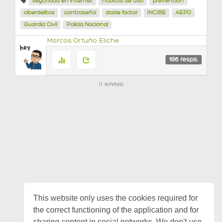
seguridad en internet
hábitos de uso
prevención
ciberdelitos
contraseña
doble factor
INCIBE
AEPD
Guardia Civil
Policía Nacional
Marcos Ortuño Eliche
186
resps.
1 surveys
This website only uses the cookies required for
the correct functioning of the application and for
sharing content in social networks. We don't use