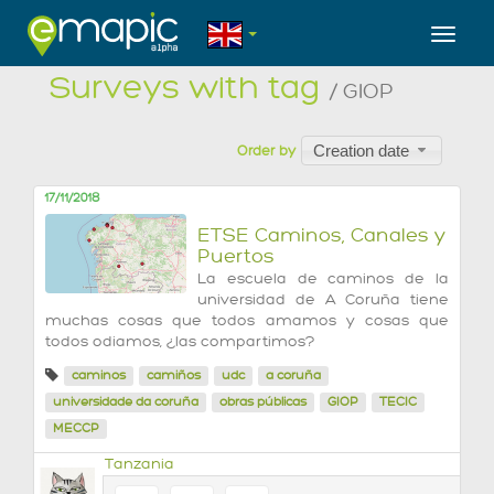
Toggl
Surveys with tag
/ GIOP
Creation date
Order by
17/11/2018
ETSE Caminos, Canales y
Puertos
La escuela de caminos de la
universidad de A Coruña tiene
muchas cosas que todos amamos y cosas que
todos odiamos, ¿las compartimos?
caminos
camiños
udc
a coruña
universidade da coruña
obras públicas
GIOP
TECIC
MECCP
Tanzania