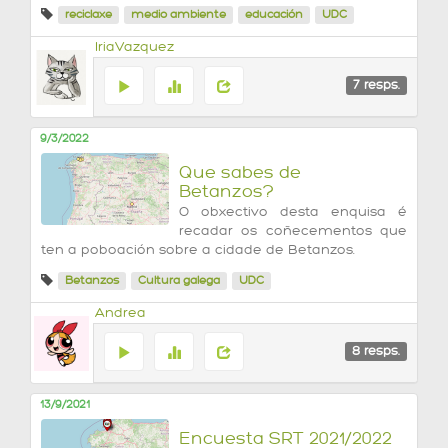
reciclaxe
medio ambiente
educación
UDC
IriaVazquez
7
resps.
9/3/2022
Que sabes de
Betanzos?
O obxectivo desta enquisa é
recadar os coñecementos que
ten a poboación sobre a cidade de Betanzos.
Betanzos
Cultura galega
UDC
Andrea
8
resps.
13/9/2021
Encuesta SRT 2021/2022