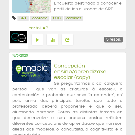
Encuesta destinada a conocer el
perfil de los alumnos de SRT
SRT
docencia
UDC
caminos
cartoLAB
5
resps.
18/5/2020
Concepción
ensino/aprendizaxe
escolar (copy)
Se preguntamos a cal calquera
persoa, que van as criaturas á escola?, a
contestación é probable que sexa "a aprender", así
pois, unha das principais tarefas que todo o
profesorado deberá propoñerse é que o seu
alumnado aprenda. Porén as distintas formas en
que desenvolve o seu proceso ensino reflicten
diferentes concepcións de aprendizaxe que non son
alleas aos modelos: o condutista, o cognitivista e o