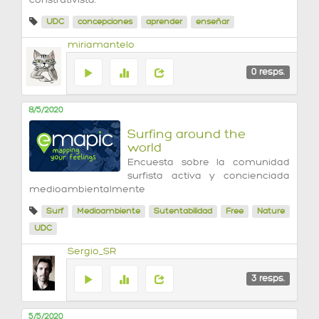
construtivista.
UDC
concepciones
aprender
enseñar
miriamantelo
0
resps.
8/5/2020
Surfing around the
world
Encuesta sobre la comunidad
surfista activa y concienciada
medioambientalmente
Surf
Medioambiente
Sutentabilidad
Free
Nature
UDC
Sergio_SR
3
resps.
5/5/2020