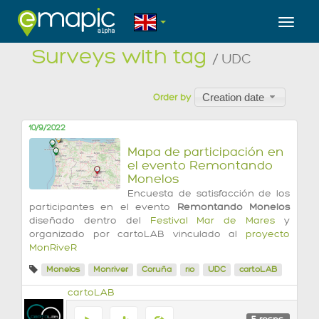
Toggl
Surveys with tag
/ UDC
Creation date
Order by
10/9/2022
Mapa de participación en
el evento Remontando
Monelos
Encuesta de satisfacción de los
participantes en el evento
Remontando Monelos
diseñado dentro del
Festival Mar de Mares
y
organizado por cartoLAB vinculado al
proyecto
MonRiveR
Monelos
Monriver
Coruña
río
UDC
cartoLAB
cartoLAB