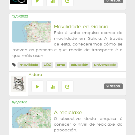
5
resps.
12/3/2022
Movilidade en Galicia
Esta é unha enquisa acerca da
movilidade en Galicia. A través
de esta, coñeceremos cómo se
moven as persoas e que medio de transporte é o
que máis usan.
movilidade
UDC
oma
educación
universidade
Aldara
9
resps.
9/3/2022
A reciclaxe
O obxectivo desta enquisa é
coñecer o nivel de reciclaxe da
poboación.