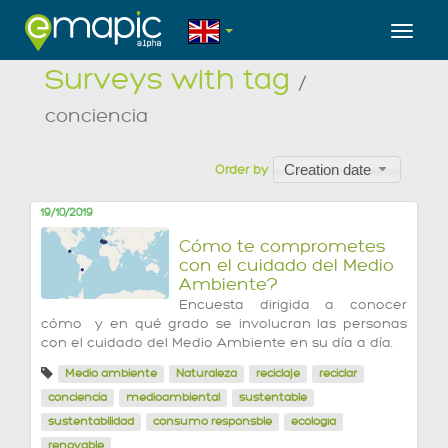
Toggl
Surveys with tag
/
conciencia
Creation date
Order by
19/10/2019
Cómo te comprometes
con el cuidado del Medio
Ambiente?
Encuesta dirigida a conocer
cómo y en qué grado se involucran las personas
con el cuidado del Medio Ambiente en su día a día.
Medio ambiente
Naturaleza
reciclaje
reciclar
conciencia
medioambiental
sustentable
sustentabilidad
consumo responsble
ecología
renovable