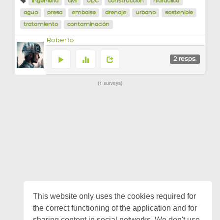
ingeniería
civil
UDC
construcción
hidráulica
agua
presa
embalse
drenaje
urbano
sostenible
tratamiento
contaminación
Roberto
2
resps.
1 surveys
This website only uses the cookies required for
the correct functioning of the application and for
sharing content in social networks. We don't use