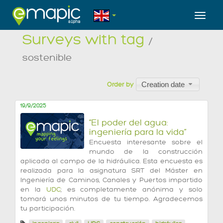
Toggl
Surveys with tag
/
sostenible
Creation date
Order by
19/9/2025
“El poder del agua:
ingeniería para la vida”
Encuesta interesante sobre el
mundo de la construcción
aplicada al campo de la hidráulica. Esta encuesta es
realizada para la asignatura SRT del Máster en
Ingeniería de Caminos, Canales y Puertos impartido
en la
UDC
; es completamente anónima y solo
tomará unos minutos de tu tiempo. Agradecemos
tu participación.