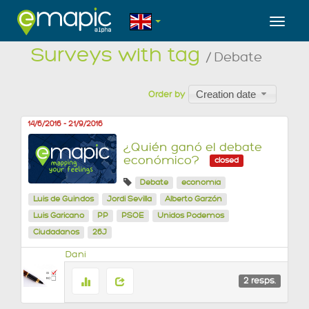
Toggl
Surveys with tag
/ Debate
Creation date
Order by
14/6/2016
-
21/9/2016
¿Quién ganó el debate
económico?
closed
Debate
economía
Luis de Guindos
Jordi Sevilla
Alberto Garzón
Luis Garicano
PP
PSOE
Unidos Podemos
Ciudadanos
26J
Dani
2
resps.