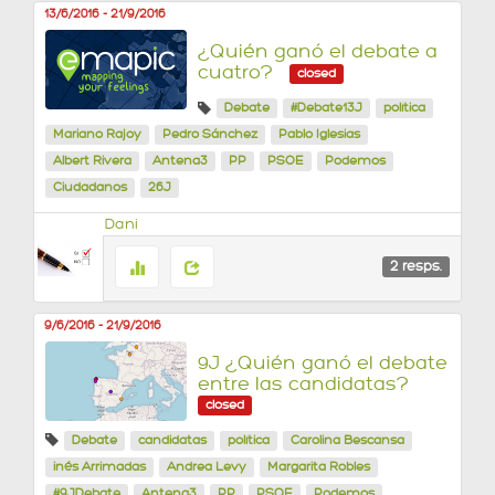
13/6/2016
-
21/9/2016
¿Quién ganó el debate a
cuatro?
closed
Debate
#Debate13J
política
Mariano Rajoy
Pedro Sánchez
Pablo Iglesias
Albert Rivera
Antena3
PP
PSOE
Podemos
Ciudadanos
26J
Dani
2
resps.
9/6/2016
-
21/9/2016
9J ¿Quién ganó el debate
entre las candidatas?
closed
Debate
candidatas
política
Carolina Bescansa
inés Arrimadas
Andrea Levy
Margarita Robles
#9JDebate
Antena3
PP
PSOE
Podemos