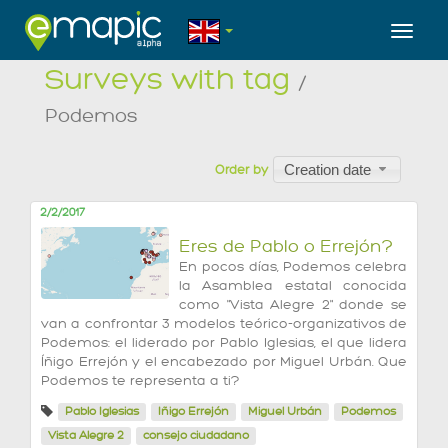
Toggl
Surveys with tag
/
Podemos
Creation date
Order by
2/2/2017
Eres de Pablo o Errejón?
En pocos días, Podemos celebra
la Asamblea estatal conocida
como "Vista Alegre 2" donde se
van a confrontar 3 modelos teórico-organizativos de
Podemos: el liderado por Pablo Iglesias, el que lidera
Íñigo Errejón y el encabezado por Miguel Urbán. Que
Podemos te representa a ti?
Pablo Iglesias
Iñigo Errejón
Miguel Urbán
Podemos
Vista Alegre 2
consejo ciudadano