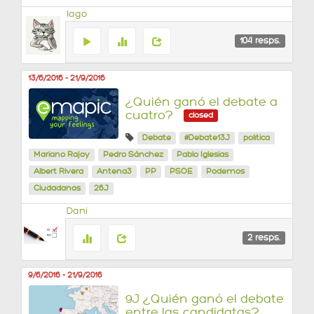
Iago
104
resps.
13/6/2016
-
21/9/2016
¿Quién ganó el debate a
cuatro?
closed
Debate
#Debate13J
política
Mariano Rajoy
Pedro Sánchez
Pablo Iglesias
Albert Rivera
Antena3
PP
PSOE
Podemos
Ciudadanos
26J
Dani
2
resps.
9/6/2016
-
21/9/2016
9J ¿Quién ganó el debate
entre las candidatas?