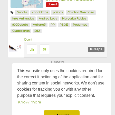
closed
Debate
candidatas
política
Carolina Bescansa
inés Arrimadas
Andrea Levy
Margarita Robles
#9JDebate
Antena3
PP
PSOE
Podemos
Ciudadanos
26J
Dani
19
resps.
3 surveys
This website only uses the cookies required for
the correct functioning of the application and for
sharing content in social networks. We don't use
cookies for tracking you or with any other
purpose that requires your explicit consent.
Know more