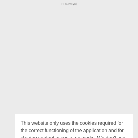
1 surveys
This website only uses the cookies required for
the correct functioning of the application and for
sharing content in social networks. We don't use