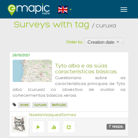
Toggl
Surveys with tag
/ curuxa
Creation date
Order by
29/10/2021
Tyto alba e as súas
características básicas..
Cuestionario sobre as
características principais de Tyto
alba (curuxa) co obxectivo de avaliar os
coñecementos básicos xerais.
aves
curuxa
lechuza
NoeliaVazquezGomez
7
resps.