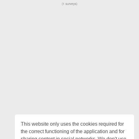
1 surveys
This website only uses the cookies required for
the correct functioning of the application and for
sharing content in social networks. We don't use