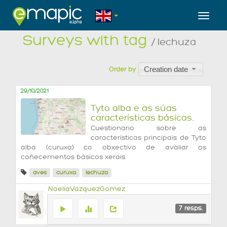
Toggl
Surveys with tag
/ lechuza
Creation date
Order by
29/10/2021
Tyto alba e as súas
características básicas..
Cuestionario sobre as
características principais de Tyto
alba (curuxa) co obxectivo de avaliar os
coñecementos básicos xerais.
aves
curuxa
lechuza
NoeliaVazquezGomez
7
resps.