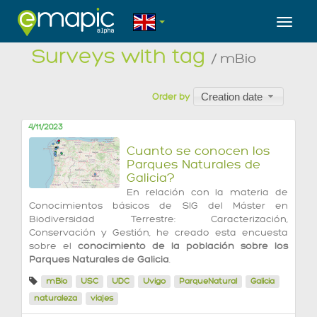
Toggl
Surveys with tag
/ mBio
Creation date
Order by
4/11/2023
Cuanto se conocen los
Parques Naturales de
Galicia?
En relación con la materia de
Conocimientos básicos de SIG del Máster en
Biodiversidad Terrestre: Caracterización,
Conservación y Gestión, he creado esta encuesta
sobre el
conocimiento de la población sobre los
Parques Naturales de Galicia
.
mBio
USC
UDC
Uvigo
ParqueNatural
Galicia
naturaleza
viajes