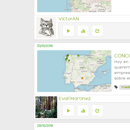
VíctorAN
30/10/2019
CONCI
Hoy en 
queremo
empresa
sobre e
medi
EvaFMartinez
28/10/2019