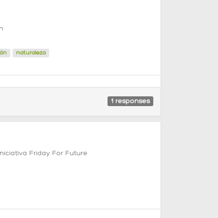
n
ión
naturaleza
1
responses
niciativa Friday For Future