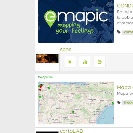
CONDU
En esta
la pobl
diverso
cambi
sans
15/3/2019
Mapa d
Mapa pa
frida
cartoLAB