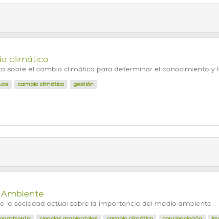
o climático
a sobre el cambio climático para determinar el conocimiento y l
uos
cambio climático
gestión
 Ambiente
de la sociedad actual sobre la importancia del medio ambiente .
oambiente
ciencias ambientales
cambio climático
concienciación
im