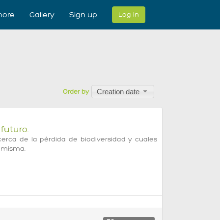
ore
Gallery
Sign up
Log in
Creation date
Order by
futuro.
erca de la pérdida de biodiversidad y cuales
a misma.