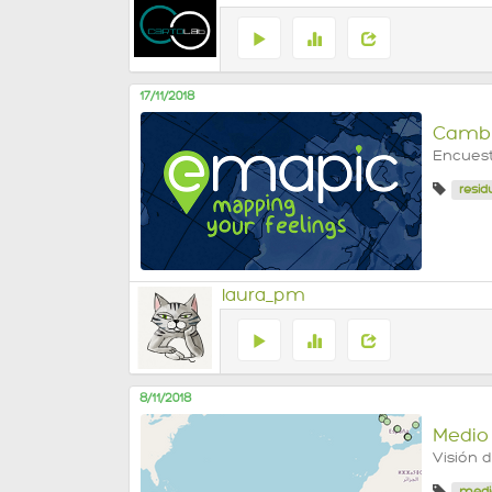
17/11/2018
Cambi
Encuest
resid
laura_pm
8/11/2018
Medio
Visión 
medi