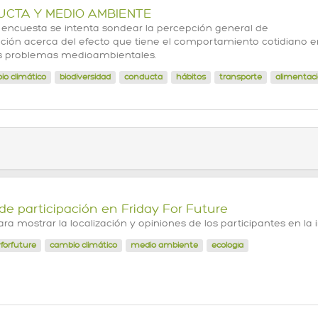
CTA Y MEDIO AMBIENTE
 encuesta se intenta sondear la percepción general de
ación acerca del efecto que tiene el comportamiento cotidiano e
s problemas medioambientales.
o climático
biodiversidad
conducta
hábitos
transporte
alimentac
e participación en Friday For Future
ra mostrar la localización y opiniones de los participantes en la i
yforfuture
cambio climático
medio ambiente
ecología