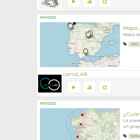
14/11/2024
Mapa p
Mapa de
UDC;
cartoLAB
14/11/2022
¿Cuán
La pres
un grup
tort